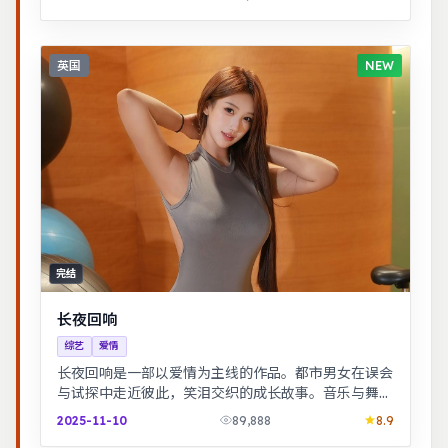
英国
NEW
完结
长夜回响
综艺
爱情
长夜回响是一部以爱情为主线的作品。都市男女在误会
与试探中走近彼此，笑泪交织的成长故事。音乐与舞蹈
推动剧情，舞台感强，视听体验突出。
2025-11-10
89,888
8.9