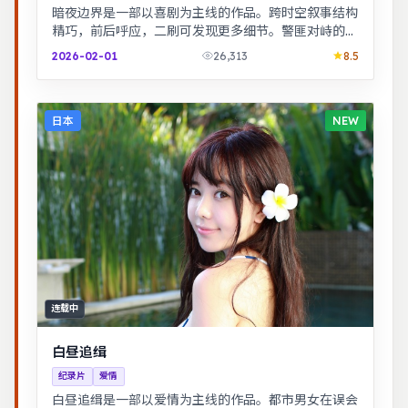
暗夜边界是一部以喜剧为主线的作品。跨时空叙事结构
精巧，前后呼应，二刷可发现更多细节。警匪对峙的心
理战戏份突出，节奏紧凑，场面调度成熟。
2026-02-01
26,313
8.5
日本
NEW
连载中
白昼追缉
纪录片
爱情
白昼追缉是一部以爱情为主线的作品。都市男女在误会