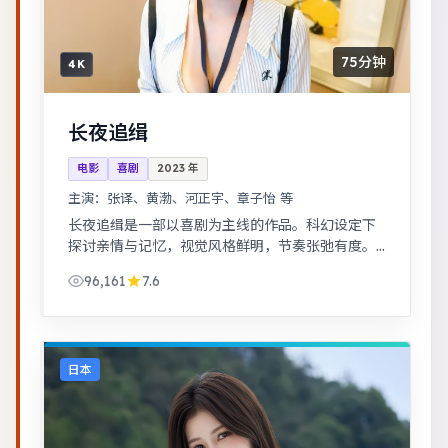
75分钟
4K
长夜追缉
电影
喜剧
2023
年
主演：
张译、黄渤、河正宇、章子怡 等
长夜追缉是一部以喜剧为主线的作品。科幻设定下
探讨亲情与记忆，视觉风格鲜明，节奏张弛有度。
青春群像刻画校园与初入社会的迷茫，细腻温暖。
96,161
7.6
日本