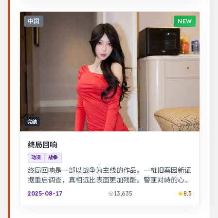
中国
NEW
完结
终局回响
动漫
战争
终局回响是一部以战争为主线的作品。一桩旧案因新证
据重启调查，真相远比表面更加残酷。警匪对峙的心理
战戏份突出，节奏紧凑，场面调度成熟。
2025-08-17
13,635
8.3