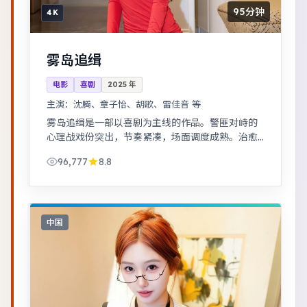
95分钟
4K
雾岛追缉
电影
喜剧
2025
年
主演：
沈腾、章子怡、胡歌、雷佳音 等
雾岛追缉是一部以喜剧为主线的作品。警匪对峙的
心理战戏份突出，节奏紧凑，场面调度成熟。治愈
系日常流，节奏舒缓，适合放松解压观看。
96,777
8.8
中国