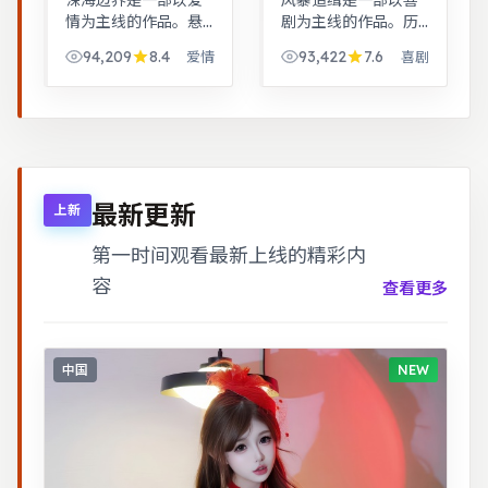
深海边界是一部以爱
风暴追缉是一部以喜
情为主线的作品。悬
剧为主线的作品。历
疑氛围层层推进，线
史背景下的小人物命
94,209
8.4
93,422
7.6
爱情
喜剧
索拼图式叙事，结局
运，细节考究，叙事
出人意料。历史背景
沉稳。黑色幽默包裹
下的小人物命运，细
社会寓言，荒诞中见
节考究，叙事沉稳。
真实。
最新更新
上新
第一时间观看最新上线的精彩内
容
查看更多
中国
NEW