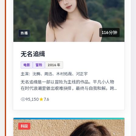
116分钟
热播
无名追缉
电影
冒险
2016
年
主演：
沈腾、周迅、木村拓哉、河正宇
无名追缉是一部以冒险为主线的作品。平凡小人物
在时代浪潮里做出艰难抉择，最终与自我和解。跨
时空叙事结构精巧，前后呼应，二刷可发现更多细
95,150
7.6
节。
韩国