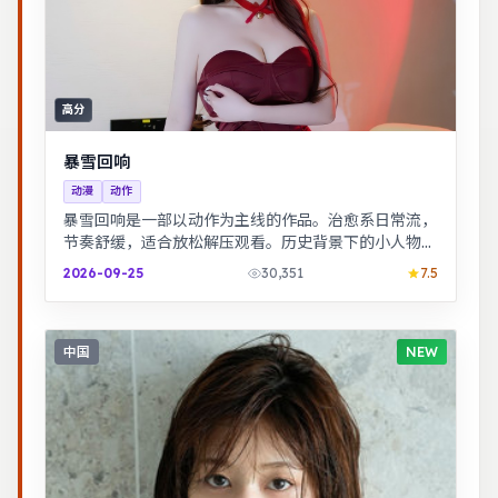
高分
暴雪回响
动漫
动作
暴雪回响是一部以动作为主线的作品。治愈系日常流，
节奏舒缓，适合放松解压观看。历史背景下的小人物命
运，细节考究，叙事沉稳。
2026-09-25
30,351
7.5
中国
NEW