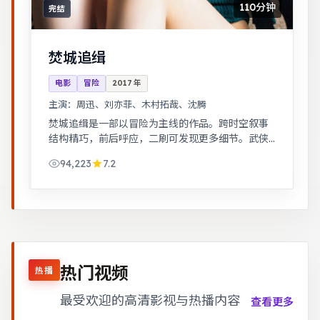
110分钟
完结
焚城追缉
电影
冒险
2017
年
主演：
周迅、刘亦菲、木村拓哉、沈腾
焚城追缉是一部以冒险为主线的作品。跨时空叙事
结构精巧，前后呼应，二刷可发现更多细节。武侠
江湖中的道义抉择，动作设计利落，意境悠远。
94,223
7.2
热门视频
热播
最受欢迎的高清影视与热播内容
查看更多