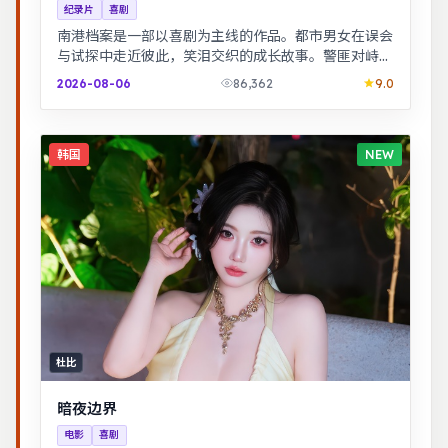
纪录片
喜剧
南港档案是一部以喜剧为主线的作品。都市男女在误会
与试探中走近彼此，笑泪交织的成长故事。警匪对峙的
心理战戏份突出，节奏紧凑，场面调度成熟。
2026-08-06
86,362
9.0
韩国
NEW
杜比
暗夜边界
电影
喜剧