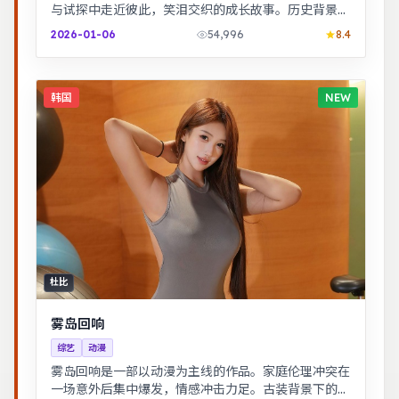
与试探中走近彼此，笑泪交织的成长故事。历史背景下
的小人物命运，细节考究，叙事沉稳。
2026-01-06
54,996
8.4
韩国
NEW
杜比
雾岛回响
综艺
动漫
雾岛回响是一部以动漫为主线的作品。家庭伦理冲突在
一场意外后集中爆发，情感冲击力足。古装背景下的人