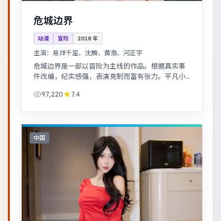
危城边界
动漫
冒险
2018
年
主演：
易烊千玺、沈腾、黄渤、河正宇
危城边界是一部以冒险为主线的作品。根据真实事
件改编，纪实感强，表演克制而富有张力。平凡小
人物在时代浪潮里做出艰难抉择，最终与自我和
97,220
7.4
解。
中国