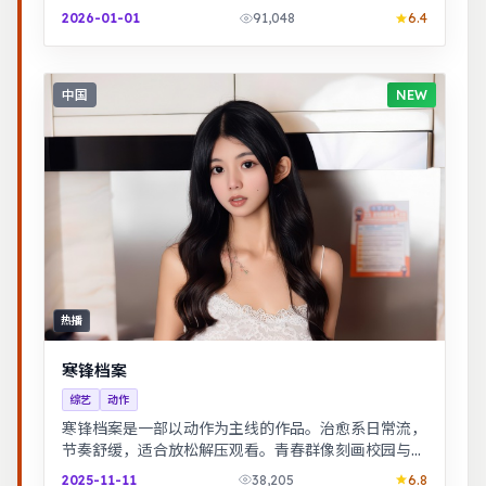
性博弈，群像刻画细腻，权谋与情感并重。
2026-01-01
91,048
6.4
中国
NEW
热播
寒锋档案
综艺
动作
寒锋档案是一部以动作为主线的作品。治愈系日常流，
节奏舒缓，适合放松解压观看。青春群像刻画校园与初
入社会的迷茫，细腻温暖。
2025-11-11
38,205
6.8