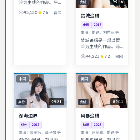
99:46
险为主线的作品。平
完结
凡小人物在时代浪潮
95,150
7.6
冒险
里做出艰难抉择，最
焚城追缉
终与自我和解。跨时
电影
2017
空叙事结构精巧，前
主演：
周迅、刘亦菲 等
后呼应，二刷可发现
更多细节。
焚城追缉是一部以冒
险为主线的作品。跨
时空叙事结构精巧，
94,223
7.2
冒险
前后呼应，二刷可发
现更多细节。武侠江
湖中的道义抉择，动
作设计利落，意境悠
中国
英国
远。
99:21
89:11
高分
完结
深海边界
风暴追缉
综艺
2017
动漫
2025
主演：
梁朝伟、章子怡 等
主演：
赵丽颖、周迅 等