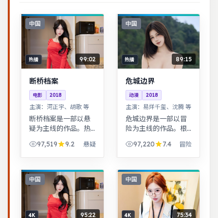
中国
中国
99:02
89:15
热播
热播
断桥档案
危城边界
电影
2018
动漫
2018
主演：
河正宇、胡歌 等
主演：
易烊千玺、沈腾 等
断桥档案是一部以悬
危城边界是一部以冒
疑为主线的作品。热
险为主线的作品。根
血与幽默并存，友情
据真实事件改编，纪
97,519
9.2
97,220
7.4
悬疑
冒险
与信念贯穿始终，适
实感强，表演克制而
合全家观看。公路片
富有张力。平凡小人
结构串联多段际遇，
物在时代浪潮里做出
配乐与风景共同构成
艰难抉择，最终与自
中国
中国
情绪主线。
我和解。
95:22
75:34
4K
4K