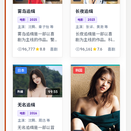
雾岛追缉
长夜追缉
电影
2025
电影
2023
主演：
沈腾、章子怡 等
主演：
张译、黄渤 等
雾岛追缉是一部以喜
长夜追缉是一部以喜
剧为主线的作品。警
剧为主线的作品。科
匪对峙的心理战戏份
幻设定下探讨亲情与
96,777
8.8
96,161
7.6
喜剧
喜剧
突出，节奏紧凑，场
记忆，视觉风格鲜
面调度成熟。治愈系
明，节奏张弛有度。
日常流，节奏舒缓，
青春群像刻画校园与
适合放松解压观看。
初入社会的迷茫，细
日本
韩国
腻温暖。
99:55
热播
无名追缉
电影
2016
主演：
沈腾、周迅 等
无名追缉是一部以冒