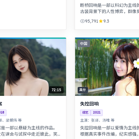
断桥回响是一部以科幻为主线
古装背景下的人性博弈，群像
腻，权谋与情感并重。根据真
95,791
9.3
编，纪实感强，表演克制而富
中国
72:15
高分
案
失控回响
018
综艺
2021
译、梁朝伟 等
主演：
张译、汤唯 等
案是一部以悬疑为主线的作品。
失控回响是一部以爱情为主线
女在误会与试探中走近彼此，笑
根据真实事件改编，纪实感强