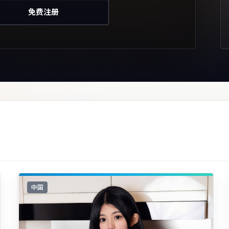
免费注册
中国