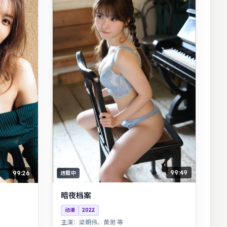
99:49
99:26
连载中
暗夜档案
动漫
2022
主演：
梁朝伟、黄渤 等