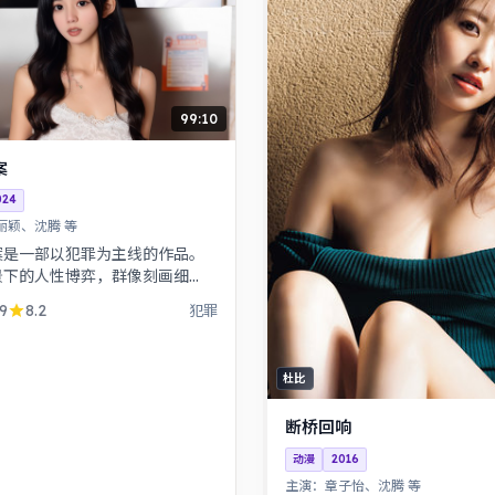
99:10
案
024
丽颖、沈腾 等
案是一部以犯罪为主线的作品。
景下的人性博弈，群像刻画细
谋与情感并重。热血与幽默并
9
8.2
犯罪
情与信念贯穿始终，适合全家观
杜比
断桥回响
动漫
2016
主演：
章子怡、沈腾 等