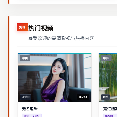
热门视频
热播
最受欢迎的高清影视与热播内容
中国
中国
83:44
连载中
完结
无名追缉
霓虹档
综艺
2025
电视剧