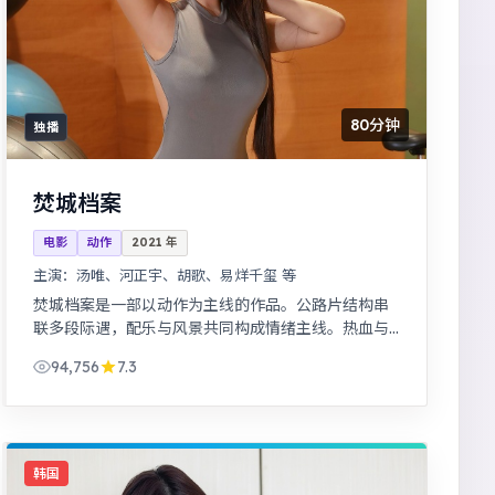
80分钟
独播
焚城档案
电影
动作
2021
年
主演：
汤唯、河正宇、胡歌、易烊千玺 等
焚城档案是一部以动作为主线的作品。公路片结构串
联多段际遇，配乐与风景共同构成情绪主线。热血与
幽默并存，友情与信念贯穿始终，适合全家观看。
94,756
7.3
韩国