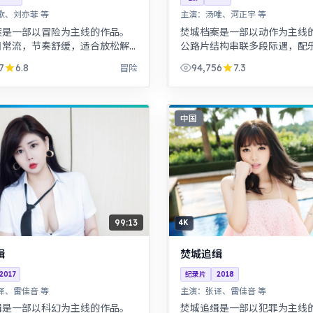
歌、刘亦菲 等
主演：
汤唯、河正宇 等
案是一部以冒险为主线的作品。
焚城档案是一部以动作为主线
日常流，节奏舒缓，适合放松解
公路片结构串联多段际遇，配
。历史背景下的小人物命运，细
共同构成情绪主线。热血与幽
7
6.8
94,756
7.3
冒险
，叙事沉稳。
友情与信念贯穿始终，适合全
中国
99:13
4K
缉
焚城追缉
2017
纪录片
2018
译、雷佳音 等
主演：
张译、雷佳音 等
缉是一部以科幻为主线的作品。
焚城追缉是一部以犯罪为主线