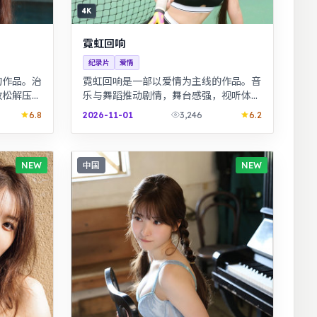
4K
霓虹回响
纪录片
爱情
的作品。治
霓虹回响是一部以爱情为主线的作品。音
放松解压观
乐与舞蹈推动剧情，舞台感强，视听体验
，细节考
突出。青春群像刻画校园与初入社会的迷
6.8
2026-11-01
3,246
6.2
茫，细腻温暖。
NEW
中国
NEW