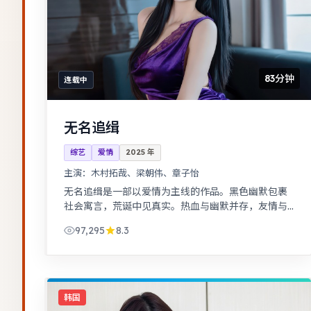
83分钟
连载中
无名追缉
综艺
爱情
2025
年
主演：
木村拓哉、梁朝伟、章子怡
无名追缉是一部以爱情为主线的作品。黑色幽默包裹
社会寓言，荒诞中见真实。热血与幽默并存，友情与
信念贯穿始终，适合全家观看。
97,295
8.3
韩国