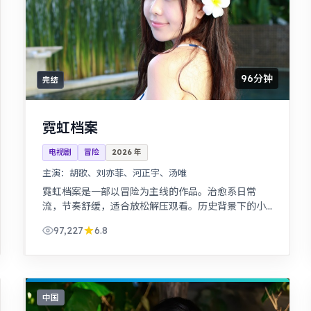
96分钟
完结
霓虹档案
电视剧
冒险
2026
年
主演：
胡歌、刘亦菲、河正宇、汤唯
霓虹档案是一部以冒险为主线的作品。治愈系日常
流，节奏舒缓，适合放松解压观看。历史背景下的小
人物命运，细节考究，叙事沉稳。
97,227
6.8
中国