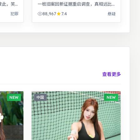
彼此，笑
一桩旧案因新证据重启调查，真相远比
层层推
表面更加残酷。公路片结构串联多段际
88,967
7.4
犯罪
悬疑
人意料。
遇，配乐与风景共同构成情绪主线。
查看更多
NEW
中国
NEW