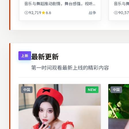
音乐与舞蹈推动剧情，舞台感强，视听
音乐与
体验突出。一桩旧案因新证据重启调
体验突
92,719
6.6
90,5
战争
查，真相远比表面更加残酷。
集中爆
最新更新
上新
第一时间观看最新上线的精彩内容
中国
NEW
中国