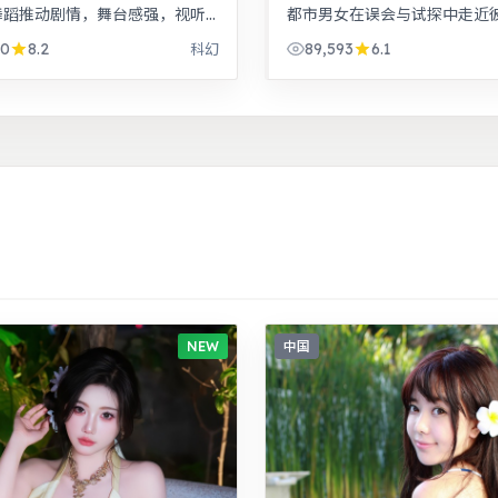
舞蹈推动剧情，舞台感强，视听
都市男女在误会与试探中走近
出。家庭伦理冲突在一场意外后
泪交织的成长故事。悬疑氛围
70
8.2
89,593
6.1
科幻
发，情感冲击力足。
进，线索拼图式叙事，结局出
NEW
中国