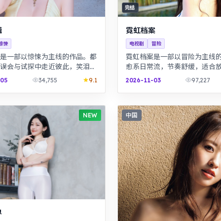
完结
缉
霓虹档案
惊悚
电视剧
冒险
是一部以惊悚为主线的作品。都
霓虹档案是一部以冒险为主线
误会与试探中走近彼此，笑泪交
愈系日常流，节奏舒缓，适合
故事。治愈系日常流，节奏舒
看。历史背景下的小人物命运
-05
34,755
9.1
2026-11-03
97,227
放松解压观看。
究，叙事沉稳。
NEW
中国
界