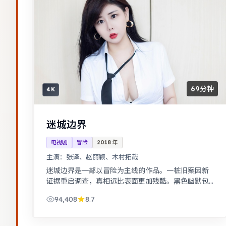
69分钟
4K
迷城边界
电视剧
冒险
2018
年
主演：
张译、赵丽颖、木村拓哉
迷城边界是一部以冒险为主线的作品。一桩旧案因新
证据重启调查，真相远比表面更加残酷。黑色幽默包
裹社会寓言，荒诞中见真实。
94,408
8.7