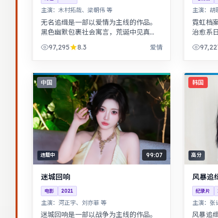
主演：
木村拓哉、梁朝伟 等
主演：
胡
无名追缉是一部以爱情为主线的作品。
霓虹档
黑色幽默包裹社会寓言，荒诞中见真
治愈系
实。热血与幽默并存，友情与信念贯穿
压观看
97,295
8.3
97,22
爱情
始终，适合全家观看。
节考究
中国
韩国
99:07
连载中
高分
迷城回响
风暴追
电影
2021
纪录片
主演：
河正宇、刘亦菲 等
主演：
张
迷城回响是一部以战争为主线的作品。
风暴追