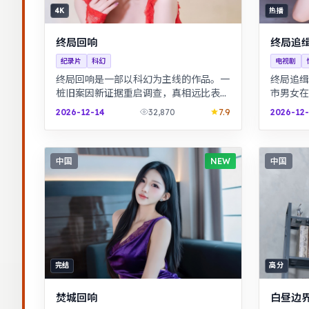
4K
热播
终局回响
终局追
纪录片
科幻
电视剧
终局回响是一部以科幻为主线的作品。一
终局追缉
桩旧案因新证据重启调查，真相远比表面
市男女在
更加残酷。热血与幽默并存，友情与信念
织的成长
2026-12-14
32,870
7.9
2026-12
贯穿始终，适合全家观看。
缓，适合
中国
NEW
中国
完结
高分
焚城回响
白昼边