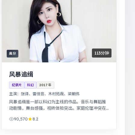
113分钟
高分
风暴追缉
纪录片
科幻
2017
年
主演：
张译、雷佳音、木村拓哉、梁朝伟
风暴追缉是一部以科幻为主线的作品。音乐与舞蹈推
动剧情，舞台感强，视听体验突出。家庭伦理冲突在
一场意外后集中爆发，情感冲击力足。
90,570
8.2