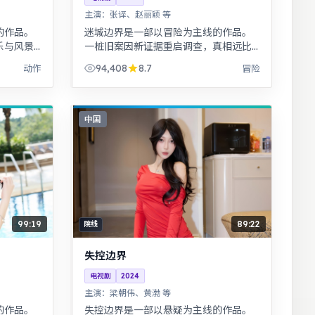
主演：
张译、赵丽颖 等
的作品。
迷城边界是一部以冒险为主线的作品。
乐与风景
一桩旧案因新证据重启调查，真相远比
默并存，
表面更加残酷。黑色幽默包裹社会寓
94,408
8.7
动作
冒险
家观看。
言，荒诞中见真实。
中国
99:19
89:22
院线
失控边界
电视剧
2024
主演：
梁朝伟、黄渤 等
的作品。
失控边界是一部以悬疑为主线的作品。