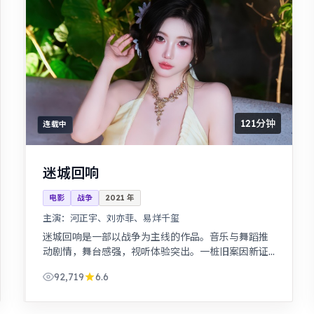
121分钟
连载中
迷城回响
电影
战争
2021
年
主演：
河正宇、刘亦菲、易烊千玺
迷城回响是一部以战争为主线的作品。音乐与舞蹈推
动剧情，舞台感强，视听体验突出。一桩旧案因新证
据重启调查，真相远比表面更加残酷。
92,719
6.6