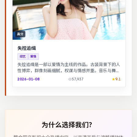
高分
失控追缉
综艺
爱情
失控追缉是一部以爱情为主线的作品。古装背景下的人
性博弈，群像刻画细腻，权谋与情感并重。音乐与舞蹈
推动剧情，舞台感强，视听体验突出。
2026-01-08
57,937
9.1
为什么选择我们？