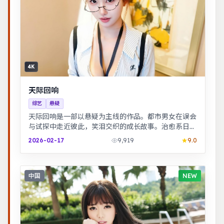
4K
天际回响
综艺
悬疑
天际回响是一部以悬疑为主线的作品。都市男女在误会
与试探中走近彼此，笑泪交织的成长故事。治愈系日常
流，节奏舒缓，适合放松解压观看。
2026-02-17
9,919
9.0
中国
NEW