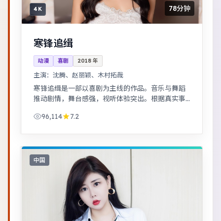
78分钟
4K
寒锋追缉
动漫
喜剧
2018
年
主演：
沈腾、赵丽颖、木村拓哉
寒锋追缉是一部以喜剧为主线的作品。音乐与舞蹈
推动剧情，舞台感强，视听体验突出。根据真实事
件改编，纪实感强，表演克制而富有张力。
96,114
7.2
中国