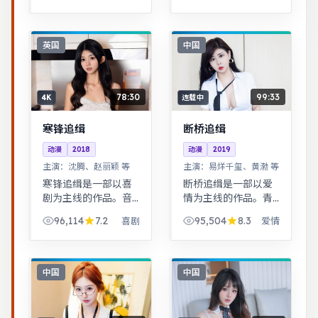
明，节奏张弛有度。
出人意料。公路片结
黑色幽默包裹社会寓
构串联多段际遇，配
言，荒诞中见真实。
乐与风景共同构成情
英国
中国
绪主线。
78:30
99:33
4K
连载中
寒锋追缉
断桥追缉
动漫
2018
动漫
2019
主演：
沈腾、赵丽颖 等
主演：
易烊千玺、黄渤 等
寒锋追缉是一部以喜
断桥追缉是一部以爱
剧为主线的作品。音
情为主线的作品。青
乐与舞蹈推动剧情，
春群像刻画校园与初
96,114
7.2
95,504
8.3
喜剧
爱情
舞台感强，视听体验
入社会的迷茫，细腻
突出。根据真实事件
温暖。都市男女在误
改编，纪实感强，表
会与试探中走近彼
演克制而富有张力。
此，笑泪交织的成长
中国
中国
故事。