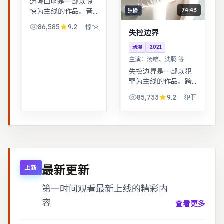
迷城回响是一部以惊
74:43
悚为主线的作品。音
独播
乐与舞蹈推动剧情，
86,585
9.2
惊悚
舞台感强，视听体验
失控边界
突出。热血与幽默并
动漫
2021
存，友情与信念贯穿
主演：
汤唯、沈腾 等
始终，适合全家观
看。
失控边界是一部以犯
罪为主线的作品。跨
时空叙事结构精巧，
85,733
9.2
犯罪
前后呼应，二刷可发
现更多细节。警匪对
峙的心理战戏份突
出，节奏紧凑，场面
调度成熟。
最新更新
上新
第一时间观看最新上线的精彩内
容
查看更多