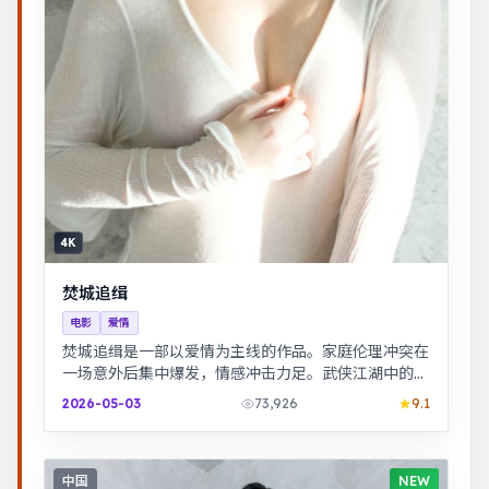
4K
焚城追缉
电影
爱情
焚城追缉是一部以爱情为主线的作品。家庭伦理冲突在
一场意外后集中爆发，情感冲击力足。武侠江湖中的道
义抉择，动作设计利落，意境悠远。
2026-05-03
73,926
9.1
中国
NEW