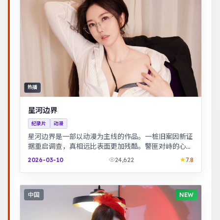
热播
星河边界
纪录片
动漫
星河边界是一部以动漫为主线的作品。一桩旧案因新证
据重启调查，真相远比表面更加残酷。警匪对峙的心理
战戏份突出，节奏紧凑，场面调度成熟。
2026-03-10
24,622
7.8
中国
NEW