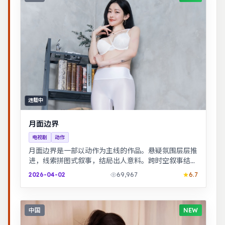
连载中
月面边界
电视剧
动作
月面边界是一部以动作为主线的作品。悬疑氛围层层推
进，线索拼图式叙事，结局出人意料。跨时空叙事结构
精巧，前后呼应，二刷可发现更多细节。
2026-04-02
69,967
6.7
中国
NEW