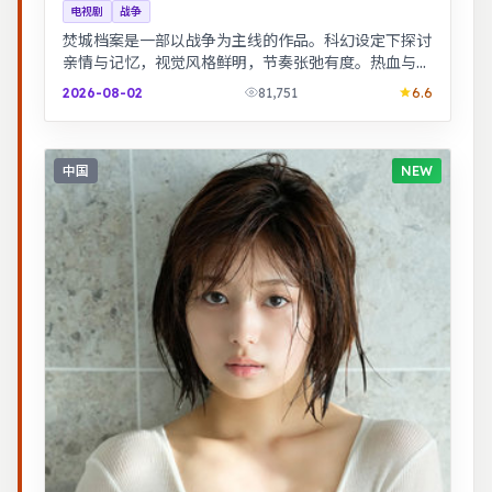
电视剧
战争
焚城档案是一部以战争为主线的作品。科幻设定下探讨
亲情与记忆，视觉风格鲜明，节奏张弛有度。热血与幽
默并存，友情与信念贯穿始终，适合全家观看。
2026-08-02
81,751
6.6
中国
NEW