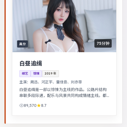
75分钟
高分
白昼追缉
综艺
惊悚
2019
年
主演：
周迅、河正宇、雷佳音、刘亦菲
白昼追缉是一部以惊悚为主线的作品。公路片结构
串联多段际遇，配乐与风景共同构成情绪主线。都
市男女在误会与试探中走近彼此，笑泪交织的成长
89,570
8.7
故事。