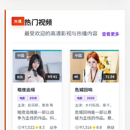
热门视频
热播
最受欢迎的高清影视与热播内容
查看更多
中国
中国
99:41
71:34
杜比
4K
暗夜追缉
危城回响
电影
2018
电影
2020
主演：
赵丽颖、黄渤 等
主演：
木村拓哉、章子怡
等
暗夜追缉是一部以战
危城回响是一部以悬
争为主线的作品。科
疑为主线的作品。悬
幻设定下探讨亲情与
疑氛围层层推进，线
97,522
8.3
97,316
8.8
战争
悬疑
记忆，视觉风格鲜
索拼图式叙事，结局