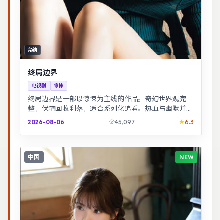
完结
终局边界
电视剧
惊悚
终局边界是一部以惊悚为主线的作品。奇幻世界观完
整，伏笔回收利落，适合系列化追看。热血与幽默并
存，友情与信念贯穿始终，适合全家观看。
2026-08-06
45,097
6.3
中国
NEW