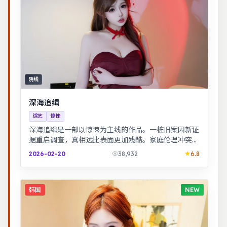
院线
深海追缉
综艺
惊悚
深海追缉是一部以惊悚为主线的作品。一桩旧案因新证
据重启调查，真相远比表面更加残酷。家庭伦理冲突在
一场意外后集中爆发，情感冲击力足。
2026-02-20
38,932
6.8
韩国
NEW