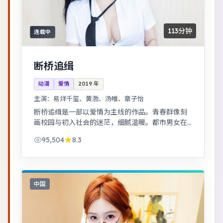
113分钟
连载中
断桥追缉
动漫
爱情
2019
年
主演：
易烊千玺、黄渤、汤唯、章子怡
断桥追缉是一部以爱情为主线的作品。青春群像刻
画校园与初入社会的迷茫，细腻温暖。都市男女在
误会与试探中走近彼此，笑泪交织的成长故事。
95,504
8.3
中国