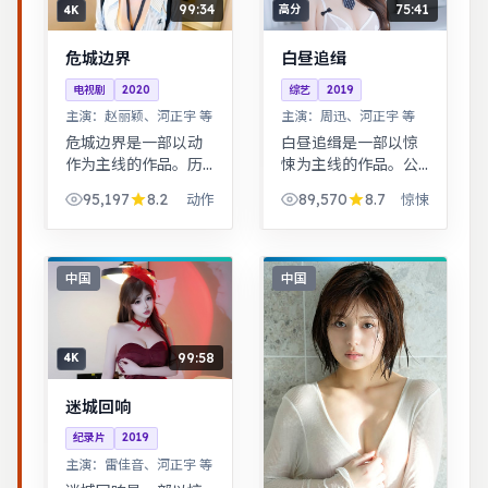
99:34
75:41
4K
高分
危城边界
白昼追缉
电视剧
2020
综艺
2019
主演：
赵丽颖、河正宇 等
主演：
周迅、河正宇 等
危城边界是一部以动
白昼追缉是一部以惊
作为主线的作品。历
悚为主线的作品。公
史背景下的小人物命
路片结构串联多段际
95,197
8.2
89,570
8.7
动作
惊悚
运，细节考究，叙事
遇，配乐与风景共同
沉稳。根据真实事件
构成情绪主线。都市
改编，纪实感强，表
男女在误会与试探中
演克制而富有张力。
走近彼此，笑泪交织
中国
中国
的成长故事。
99:58
4K
迷城回响
纪录片
2019
主演：
雷佳音、河正宇 等