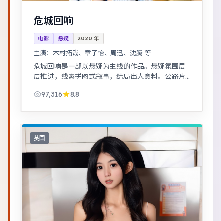
危城回响
电影
悬疑
2020
年
主演：
木村拓哉、章子怡、周迅、沈腾 等
危城回响是一部以悬疑为主线的作品。悬疑氛围层
层推进，线索拼图式叙事，结局出人意料。公路片
结构串联多段际遇，配乐与风景共同构成情绪主
97,316
8.8
线。
英国