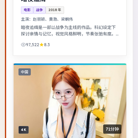
电影
战争
2018
年
主演：
赵丽颖、黄渤、梁朝伟
暗夜追缉是一部以战争为主线的作品。科幻设定下
探讨亲情与记忆，视觉风格鲜明，节奏张弛有度。
黑色幽默包裹社会寓言，荒诞中见真实。
97,522
8.3
中国
71分钟
4K