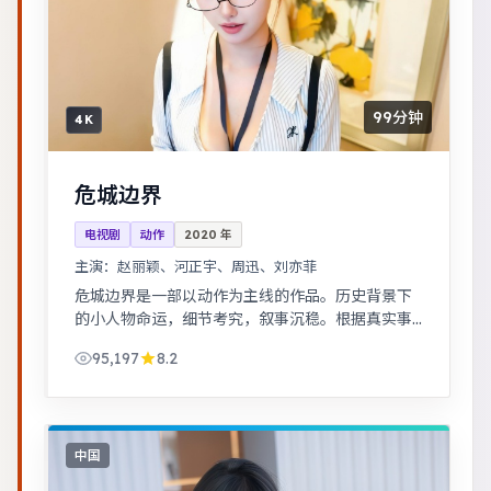
99分钟
4K
危城边界
电视剧
动作
2020
年
主演：
赵丽颖、河正宇、周迅、刘亦菲
危城边界是一部以动作为主线的作品。历史背景下
的小人物命运，细节考究，叙事沉稳。根据真实事
件改编，纪实感强，表演克制而富有张力。
95,197
8.2
中国