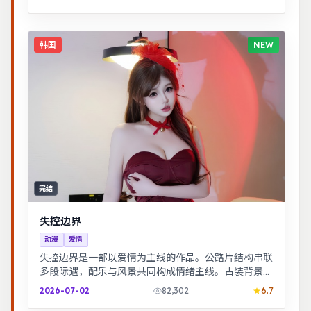
韩国
NEW
完结
失控边界
动漫
爱情
失控边界是一部以爱情为主线的作品。公路片结构串联
多段际遇，配乐与风景共同构成情绪主线。古装背景下
的人性博弈，群像刻画细腻，权谋与情感并重。
2026-07-02
82,302
6.7