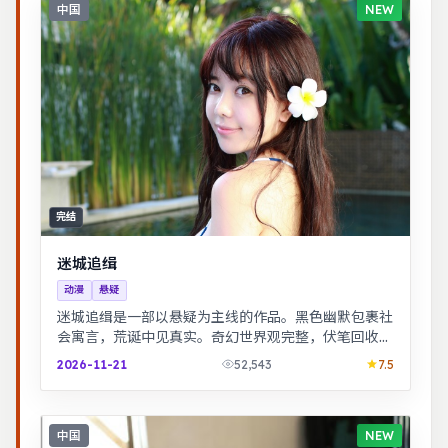
中国
NEW
完结
迷城追缉
动漫
悬疑
迷城追缉是一部以悬疑为主线的作品。黑色幽默包裹社
会寓言，荒诞中见真实。奇幻世界观完整，伏笔回收利
落，适合系列化追看。
2026-11-21
52,543
7.5
中国
NEW