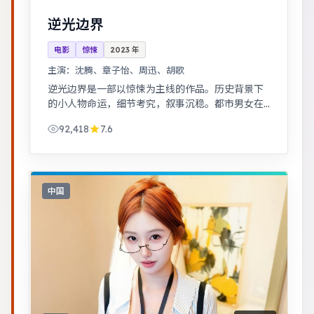
逆光边界
电影
惊悚
2023
年
主演：
沈腾、章子怡、周迅、胡歌
逆光边界是一部以惊悚为主线的作品。历史背景下
的小人物命运，细节考究，叙事沉稳。都市男女在
误会与试探中走近彼此，笑泪交织的成长故事。
92,418
7.6
中国