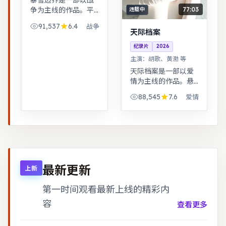
暴雪边界是一部以战
77:03
争为主线的作品。平
连载中
凡小人物在时代浪潮
91,537
6.4
战争
里做出艰难抉择，最
天际档案
终与自我和解。武侠
纪录片
2026
江湖中的道义抉择，
主演：
胡歌、黄渤 等
动作设计利落，意境
悠远。
天际档案是一部以爱
情为主线的作品。悬
疑氛围层层推进，线
88,545
7.6
爱情
索拼图式叙事，结局
出人意料。悬疑氛围
层层推进，线索拼图
式叙事，结局出人意
料。
最新更新
上新
第一时间观看最新上线的精彩内
容
查看更多