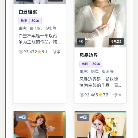
白昼档案
动漫
2016
主演：
章子怡、汤唯 等
白昼档案是一部以战
99:23
争为主线的作品。跨
4K
时空叙事结构精巧，
92,472
9.1
战争
前后呼应，二刷可发
风暴边界
现更多细节。跨时空
电影
2016
叙事结构精巧，前后
主演：
胡歌、张译 等
呼应，二刷可发现更
多细节。
风暴边界是一部以惊
悚为主线的作品。青
春群像刻画校园与初
92,463
7.3
惊悚
入社会的迷茫，细腻
温暖。黑色幽默包裹
社会寓言，荒诞中见
真实。
中国
中国