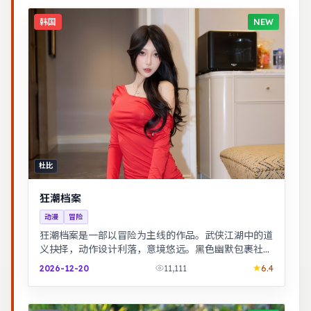
韩国
NEW
杜比
狂潮档案
动漫
冒险
狂潮档案是一部以冒险为主线的作品。武侠江湖中的道
义抉择，动作设计利落，意境悠远。黑色幽默包裹社会
寓言，荒诞中见真实。
2026-12-20
11,111
6.4