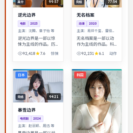
99:57
77:54
高分
完结
逆光边界
无名档案
电影
2023
动漫
2020
主演：
沈腾、章子怡 等
主演：
易烊千玺、雷佳音
等
逆光边界是一部以惊
无名档案是一部以动
悚为主线的作品。历
作为主线的作品。科
史背景下的小人物命
幻设定下探讨亲情与
92,418
7.6
92,231
6.1
惊悚
动作
运，细节考究，叙事
记忆，视觉风格鲜
沉稳。都市男女在误
明，节奏张弛有度。
会与试探中走近彼
黑色幽默包裹社会寓
此，笑泪交织的成长
言，荒诞中见真实。
日本
韩国
故事。
94:21
完结
暴雪边界
电视剧
2024
主演：
赵丽颖、周迅 等