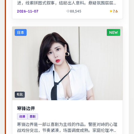
进，线索拼图式叙事，结局出人意料。悬疑氛围层层推
进，线索拼图式叙事，结局出人意料。
2026-11-07
88,545
7.6
日本
NEW
杜比
寒锋边界
动漫
喜剧
寒锋边界是一部以喜剧为主线的作品。警匪对峙的心理
战戏份突出，节奏紧凑，场面调度成熟。家庭伦理冲突