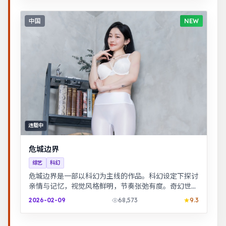
中国
NEW
连载中
危城边界
综艺
科幻
危城边界是一部以科幻为主线的作品。科幻设定下探讨
亲情与记忆，视觉风格鲜明，节奏张弛有度。奇幻世界
观完整，伏笔回收利落，适合系列化追看。
2026-02-09
68,573
9.3