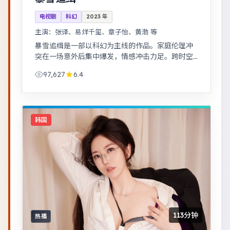
电视剧
科幻
2023
年
主演：
张译、易烊千玺、章子怡、黄渤 等
暴雪追缉是一部以科幻为主线的作品。家庭伦理冲
突在一场意外后集中爆发，情感冲击力足。跨时空
叙事结构精巧，前后呼应，二刷可发现更多细节。
97,627
6.4
韩国
113分钟
热播