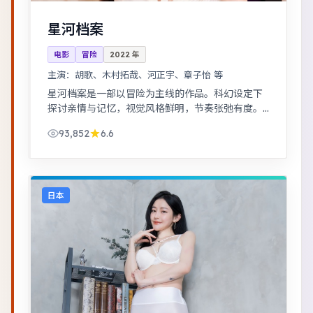
星河档案
电影
冒险
2022
年
主演：
胡歌、木村拓哉、河正宇、章子怡 等
星河档案是一部以冒险为主线的作品。科幻设定下
探讨亲情与记忆，视觉风格鲜明，节奏张弛有度。
治愈系日常流，节奏舒缓，适合放松解压观看。
93,852
6.6
日本