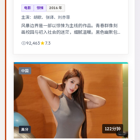
电影
惊悚
2016
年
主演：
胡歌、张译、刘亦菲
风暴边界是一部以惊悚为主线的作品。青春群像刻
画校园与初入社会的迷茫，细腻温暖。黑色幽默包
裹社会寓言，荒诞中见真实。
92,463
7.3
中国
122分钟
高分