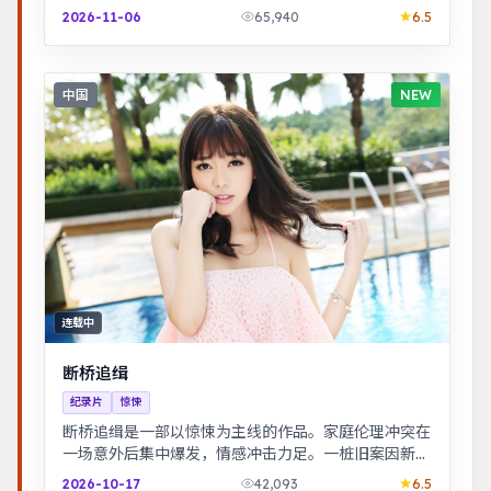
在一场意外后集中爆发，情感冲击力足。
2026-11-06
65,940
6.5
中国
NEW
连载中
断桥追缉
纪录片
惊悚
断桥追缉是一部以惊悚为主线的作品。家庭伦理冲突在
一场意外后集中爆发，情感冲击力足。一桩旧案因新证
据重启调查，真相远比表面更加残酷。
2026-10-17
42,093
6.5