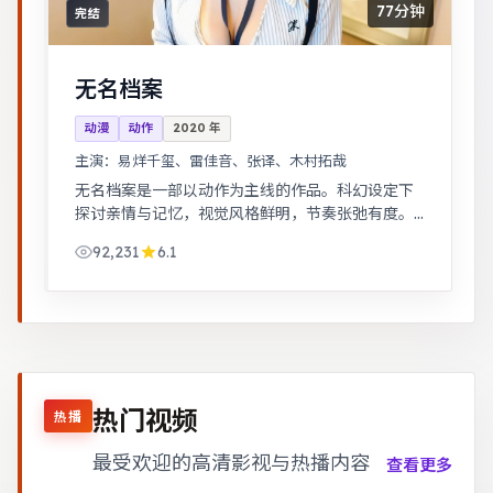
77分钟
完结
无名档案
动漫
动作
2020
年
主演：
易烊千玺、雷佳音、张译、木村拓哉
无名档案是一部以动作为主线的作品。科幻设定下
探讨亲情与记忆，视觉风格鲜明，节奏张弛有度。
黑色幽默包裹社会寓言，荒诞中见真实。
92,231
6.1
热门视频
热播
最受欢迎的高清影视与热播内容
查看更多