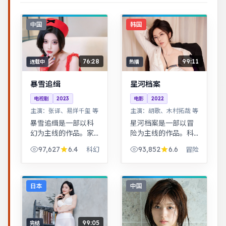
中国
韩国
76:28
99:11
连载中
热播
暴雪追缉
星河档案
电视剧
2023
电影
2022
主演：
张译、易烊千玺 等
主演：
胡歌、木村拓哉 等
暴雪追缉是一部以科
星河档案是一部以冒
幻为主线的作品。家
险为主线的作品。科
庭伦理冲突在一场意
幻设定下探讨亲情与
97,627
6.4
93,852
6.6
科幻
冒险
外后集中爆发，情感
记忆，视觉风格鲜
冲击力足。跨时空叙
明，节奏张弛有度。
事结构精巧，前后呼
治愈系日常流，节奏
应，二刷可发现更多
舒缓，适合放松解压
日本
中国
细节。
观看。
99:05
完结