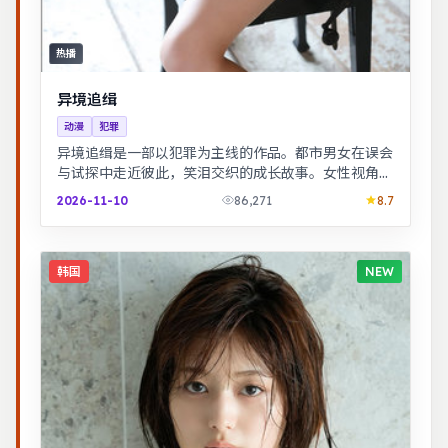
热播
异境追缉
动漫
犯罪
异境追缉是一部以犯罪为主线的作品。都市男女在误会
与试探中走近彼此，笑泪交织的成长故事。女性视角下
的职场与家庭平衡议题，台词犀利，共鸣感强。
2026-11-10
86,271
8.7
韩国
NEW